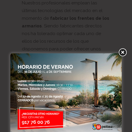
Nuestros profesionales emplean las
últimas tecnologías del mercado en el
momento de
fabricar los frentes de los
armarios
. Siendo fabricantes directos
nos ha tolerado optimar cada uno de
ellos de los recursos de los que
disponemos para poder ofrecer unos
costes asequibles a nuestros clientes.
Tanto la fabricación como el
montaje de
los armarios
corre al cargo de los
profesionales del sector. Gracias a la
dilatada experiencia de nuestro equipo,
nos permite conseguir los mejores
resultados en nuestras instalaciones.