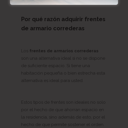
Por qué razón adquirir frentes
de armario correderas
Los
frentes de armarios correderas
son una alternativa ideal si no se dispone
de suficiente espacio. Si tiene una
habitación pequeña o bien estrecha esta
alternativa es ideal para usted.
Estos tipos de frentes son ideales no solo
por el hecho de que ahorran espacio en
la residencia, sino además de esto, por el
hecho de que permite sostener el orden.