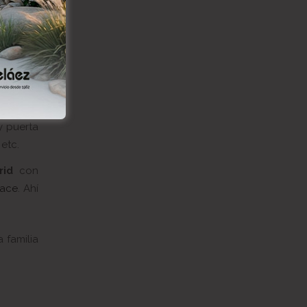
que tus
como en
y puerta
etc.
rid
con
lace
. Ahí
 familia