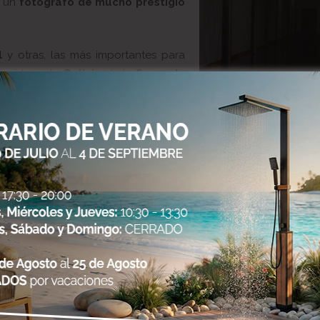
e un
fotógrafo de mucho prestigio
l
y otras, las más importantes para
a vida en la
Galicia
de la
Segunda
scenas familiares, estas
películas
tramos secuencias costumbristas
idad del puerto, vida en la ribeira,
n declaraciones al Faro de Vigo el
s Madrid
steros Madrid
en el Grupo DJ Pelaez. Por ello, te explicamos e
 esta práctica con nosotros
.