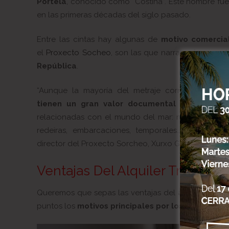
Portela
, conocido como “Costiña”. Este hombre fu
en las primeras décadas del siglo pasado.
Entre las cintas hay algunas de
motivo comercia
el
Proxecto Socheo
, son las que narran cómo era l
República
.
“Aunque la mayoría del metraje corresponde a e
tienen un gran valor documental
ya que encon
relacionadas con el mundo del mar: marineros, activ
redeiras, embarcaciones, temporales…”, indica e
director del Proxecto Sorcheo, Xurxo González.
Ventajas Del Alquiler Trastero
Queremos que sepas las ventajas del
alquiler tra
puntos los
motivos principales por los que hacer