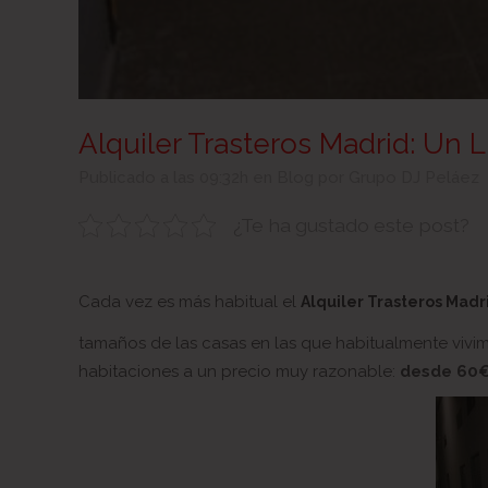
Alquiler Trasteros Madrid: Un 
Publicado a las 09:32h
en
Blog
por
Grupo DJ Peláez
¿Te ha gustado este post?
Cada vez es más habitual el
Alquiler Trasteros Madr
tamaños de las casas en las que habitualmente vivi
habitaciones a un precio muy razonable:
desde 60€