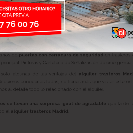
s un
recinto discreto
con control de acceso individualizado.
nemos de un sistema de
circuito cerrado de TV
. Para 
as estén seguras.
 acceder a tu trastero
las 24 horas del día
tanto a pie 
s sistema de
detección de incendios.
ad para carga y descarga
.
emos de
puertas con cerradura de seguridad
en trasteros 
principal. Pinturas y Cartelería de Señalización de emergencia, 
 solo algunas de las ventajas del
alquiler trasteros Mad
Si quieres conocerlas todas, no tienes más que visitar
este en
os al detalle todo lo relacionado con el alquiler.
etos se llevan una sorpresa igual de agradable
que la de la
po el
alquiler trasteros Madrid
.