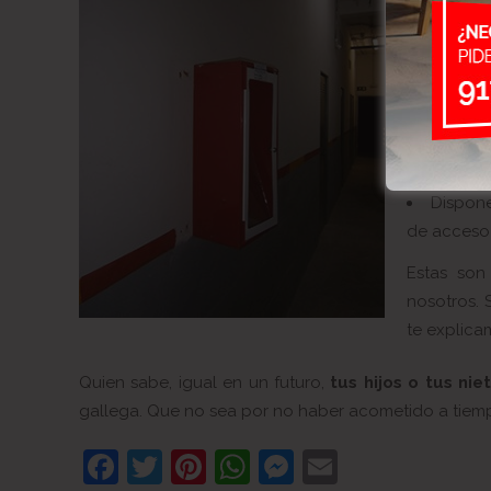
Tenemo
Dispo
pertenenci
Puedes
coche.
Tenemo
Facilid
Dispon
de acceso 
Estas son
nosotros. 
te explicam
Quien sabe, igual en un futuro,
tus hijos o tus ni
gallega. Que no sea por no haber acometido a tiem
Facebook
Twitter
Pinterest
WhatsApp
Messenger
Email