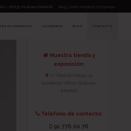
ior) - 28032 Vicálvaro (Madrid)
Blog
|
Sobre Nosotros
|
Empresas
TES DE ARMARIOS
CAJONERAS
BLOG
CONTACTO
Nuestra tienda y
exposición:
C/ Villardondiego 21
(posterior) 28032 Vicálvaro
(Madrid)
Teléfono de contacto:
91 776 00 76