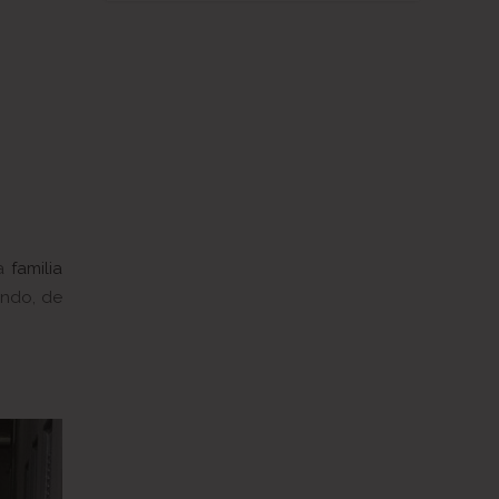
na
familia
ando, de