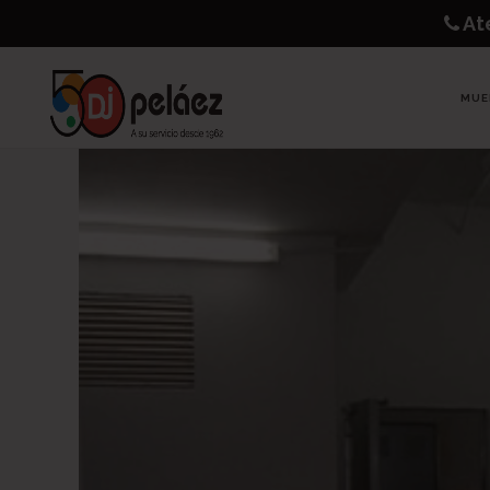
Ate
MUE