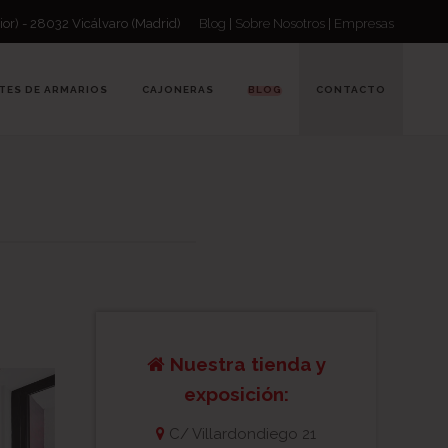
ior) - 28032 Vicálvaro (Madrid)
Blog
|
Sobre Nosotros
|
Empresas
TES DE ARMARIOS
CAJONERAS
BLOG
CONTACTO
Nuestra tienda y
exposición:
C/ Villardondiego 21