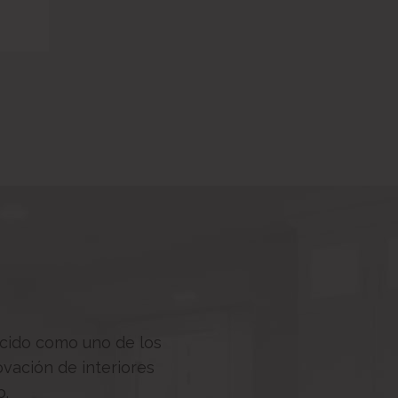
cido como uno de los
vación de interiores
o.