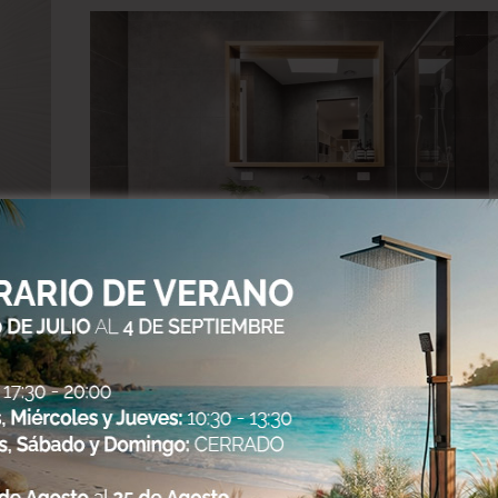
a
05 MAYO, 2025
EN
BLOG
/
0 COMENTARIOS
Reformas de baño: Diseño
moderno y eficiencia energétic