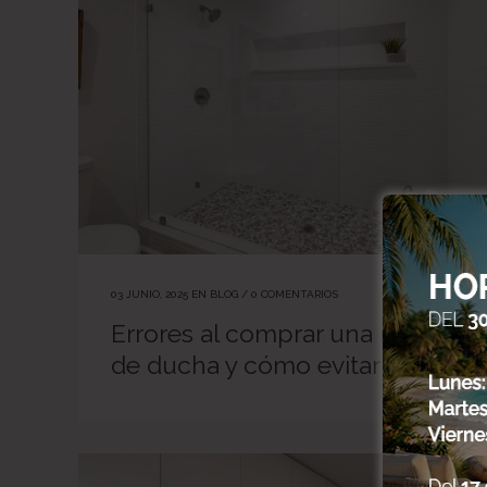
03 JUNIO, 2025
EN
BLOG
/
0 COMENTARIOS
Errores al comprar una mampar
de ducha y cómo evitarlos