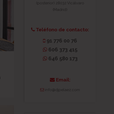
(posterior) 28032 Vicálvaro
(Madrid)
Teléfono de contacto:
91 776 00 76
606 373 415
646 580 173
a
Email:
info@djpelaez.com