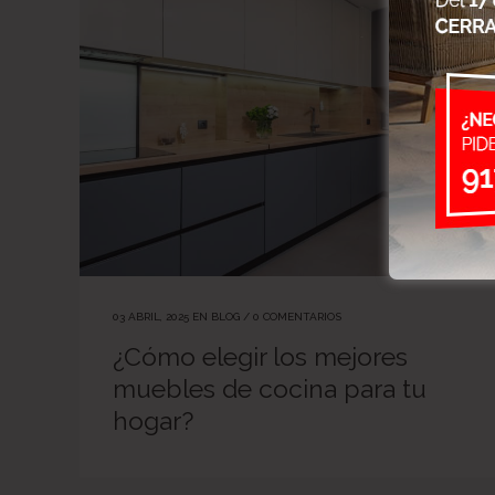
03 ABRIL, 2025
EN
BLOG
/
0 COMENTARIOS
¿Cómo elegir los mejores
muebles de cocina para tu
hogar?