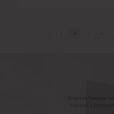
1
2
3
4
Empresa fundada hac
mayores y prestigio
e