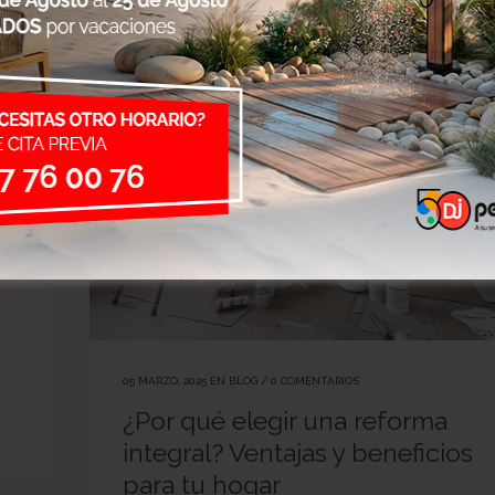
05 MARZO, 2025
EN
BLOG
/
0 COMENTARIOS
¿Por qué elegir una reforma
integral? Ventajas y beneficios
para tu hogar